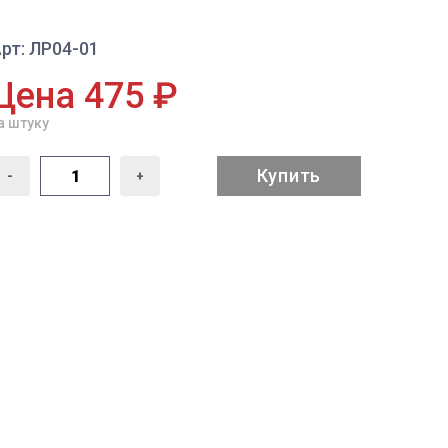
рт: ЛР04-01
Цена 475 ₽
а штуку
Купить
-
+