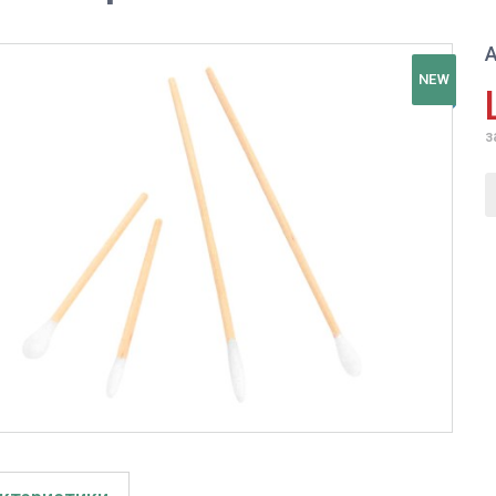
А
NEW
з