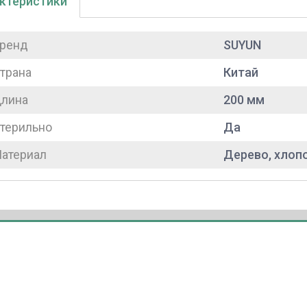
ктеристики
ренд
SUYUN
трана
Китай
лина
200 мм
терильно
Да
атериал
Дерево, хлоп