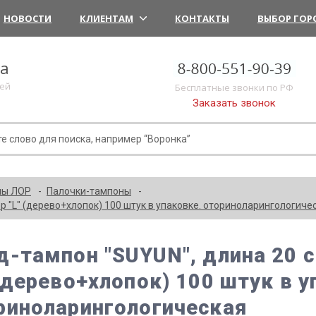
НОВОСТИ
КЛИЕНТАМ
КОНТАКТЫ
ВЫБОР ГОР
ка
лей
Бесплатные звонки по РФ
Заказать звонок
ны ЛОР
Палочки-тампоны
р "L" (дерево+хлопок) 100 штук в упаковке. оториноларингологиче
д-тампон "SUYUN", длина 20 
 (дерево+хлопок) 100 штук в у
риноларингологическая