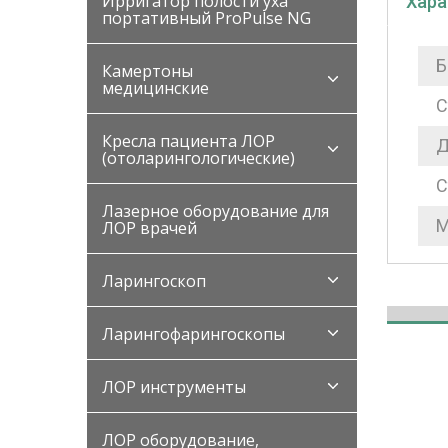
Ирригатор полости уха
Хара
портативный ProPulse NG
Б
Камертоны
медицинские
С
Кресла пациента ЛОР
Д
(отоларингологические)
С
Лазерное оборудование для
М
ЛОР врачей
Ларингоскоп
Ларингофарингоскопы
ЛОР инструменты
ЛОР оборудование,