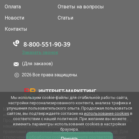
Оплата
Ответы на вопросы
Новости
Статьи
Контакты
Заказать звонок
(Для заказов)
2026 Все права защищены.
Мы используем cookie-файлы для стабильной работы сайта,
настройки персонализированного контента, анализа трафика и
улучшения пользовательского опыта. Продолжая пользоваться
Мы используем файлы
cookies
для повышения удобства
сайтом, вы подтверждаете согласие на
использование cookies
в
использования сайта, настройки рекламы и анализа трафика.
соответствии с нашей политикой. При желании вы можете
Продолжая посещать наш сайт, вы подтверждаете согласие с
изменить параметры использования cookies в настройках
нашей
политикой конфиденциальности
и соглашаетесь с
браузера.
правилами применения
рекомендательных технологий
. Для
отключения обработки cookies, измените соответствующие
Принять