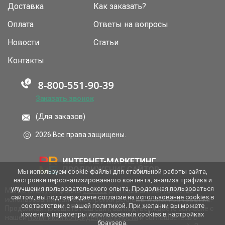
Доставка
Как заказать?
Оплата
Ответы на вопросы
Новости
Статьи
Контакты
Заказать звонок
(Для заказов)
2026 Все права защищены.
Мы используем cookie-файлы для стабильной работы сайта,
настройки персонализированного контента, анализа трафика и
улучшения пользовательского опыта. Продолжая пользоваться
Мы используем файлы
cookies
для повышения удобства
сайтом, вы подтверждаете согласие на
использование cookies
в
использования сайта, настройки рекламы и анализа трафика.
соответствии с нашей политикой. При желании вы можете
Продолжая посещать наш сайт, вы подтверждаете согласие с
изменить параметры использования cookies в настройках
нашей
политикой конфиденциальности
и соглашаетесь с
браузера.