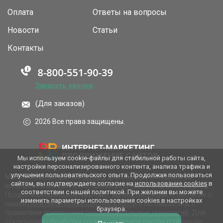
Оплата
Ответы на вопросы
Новости
Статьи
Контакты
Заказать звонок
(Для заказов)
2026 Все права защищены.
Мы используем cookie-файлы для стабильной работы сайта,
настройки персонализированного контента, анализа трафика и
улучшения пользовательского опыта. Продолжая пользоваться
Мы используем файлы
cookies
для повышения удобства
сайтом, вы подтверждаете согласие на
использование cookies
в
использования сайта, настройки рекламы и анализа трафика.
соответствии с нашей политикой. При желании вы можете
Продолжая посещать наш сайт, вы подтверждаете согласие с
изменить параметры использования cookies в настройках
нашей
политикой конфиденциальности
и соглашаетесь с
браузера.
правилами применения
рекомендательных технологий
. Для
отключения обработки cookies, измените соответствующие