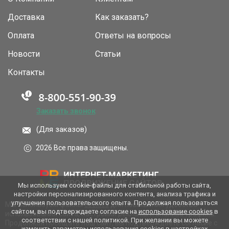
Доставка
Как заказать?
Оплата
Ответы на вопросы
Новости
Статьи
Контакты
Заказать звонок
(Для заказов)
2026 Все права защищены.
Мы используем cookie-файлы для стабильной работы сайта,
настройки персонализированного контента, анализа трафика и
улучшения пользовательского опыта. Продолжая пользоваться
Мы используем файлы
cookies
для повышения удобства
сайтом, вы подтверждаете согласие на
использование cookies
в
использования сайта, настройки рекламы и анализа трафика.
соответствии с нашей политикой. При желании вы можете
Продолжая посещать наш сайт, вы подтверждаете согласие с
изменить параметры использования cookies в настройках