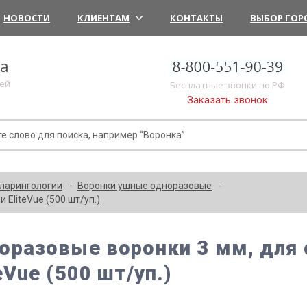
НОВОСТИ
КЛИЕНТАМ
КОНТАКТЫ
ВЫБОР ГОР
ка
лей
Бесплатные звонки по РФ
Заказать звонок
ларингологии
Воронки ушные одноразовые
 EliteVue (500 шт/уп.)
оразовые воронки 3 мм, для о
eVue (500 шт/уп.)