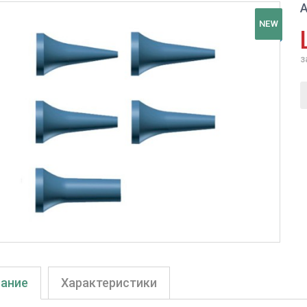
А
NEW
з
ание
Характеристики