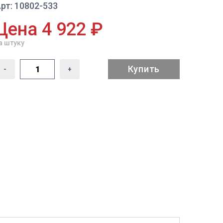
рт: 10802-533
Цена 4 922 ₽
а штуку
Купить
-
+