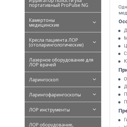
Ирригатор полости уха
портативный ProPulse NG
Одн
мед
Камертоны
Ос
медицинские
Д
М
Кресла пациента ЛОР
(отоларингологические)
Ц
С
Лазерное оборудование для
К
ЛОР врачей
Пр
О
Ларингоскоп
Д
Ларингофарингоскопы
П
П
ЛОР инструменты
Пр
Г
ЛОР оборудование,