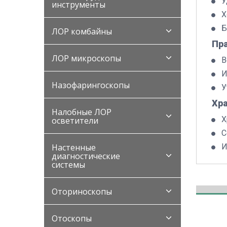
У
инструменты
Х
Б
ЛОР комбайны
Пр
ЛОР микроскопы
В
И
Назофарингоскопы
У
Хр
Налобные ЛОР
Х
осветители
С
Настенные
И
диагностические
системы
Оториноскопы
Отоскопы