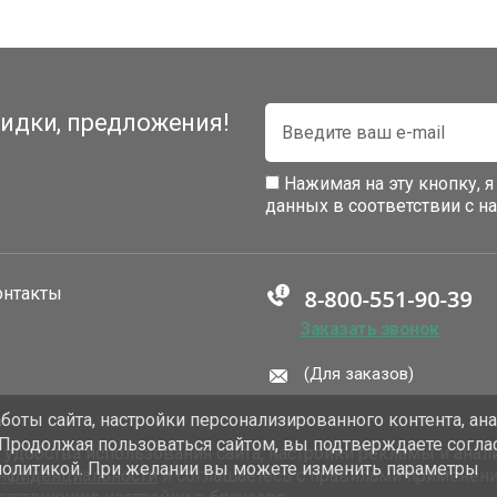
идки, предложения!
Нажимая на эту кнопку, 
данных в соответствии с 
онтакты
Заказать звонок
(Для заказов)
оты сайта, настройки персонализированного контента, ан
 Продолжая пользоваться сайтом, вы подтверждаете согла
добства использования сайта, настройки рекламы и анали
политикой. При желании вы можете изменить параметры
онфиденциальности
и соглашаетесь с правилами применен