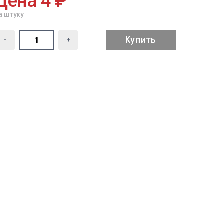
Цена 4 ₽
а штуку
Купить
-
+