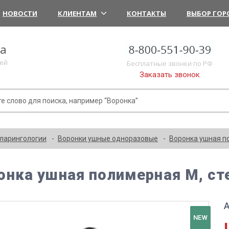
НОВОСТИ
КЛИЕНТАМ
КОНТАКТЫ
ВЫБОР ГОР
ка
лей
Бесплатные звонки по РФ
Заказать звонок
ларингологии
Воронки ушные одноразовые
Воронка ушная п
онка ушная полимерная M, ст
А
NEW