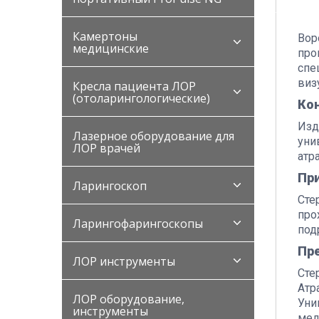
Камертоны
Вор
медицинские
про
спе
виз
Кресла пациента ЛОР
(отоларингологические)
Ко
Изд
Лазерное оборудование для
уни
ЛОР врачей
атр
Пр
Ларингоскоп
Сте
про
Ларингофарингоскопы
под
Пр
ЛОР инструменты
Сте
Атр
ЛОР оборудование,
Уни
инструменты
мед