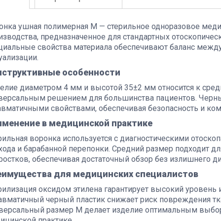
онка ушная полимерная M — стерильное одноразовое меди
изводства, предназначенное для стандартных отоскопичес
циальные свойства материала обеспечивают баланс между
уализации.
нструктивные особенности
елие диаметром 4 мм и высотой 35±2 мм относится к средн
версальным решением для большинства пациентов. Черны
авматичными свойствами, обеспечивая безопасность и ком
именение в медицинской практике
рильная воронка используется с диагностическими отоско
хода и барабанной перепонки. Средний размер подходит д
ростков, обеспечивая достаточный обзор без излишнего д
еимущества для медицинских специалистов
рилизация оксидом этилена гарантирует высокий уровень 
авматичный черный пластик снижает риск повреждения т
версальный размер M делает изделие оптимальным выбор
ицинской практике.