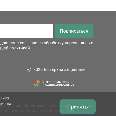
Подписаться
я даю свое согласие на обработку персональных
нашей
политикой
.
2026 Все права защищены.
ализа
сие на
за трафика. Продолжая посещать наш сайт, вы
Принять
ия
рекомендательных технологий
. Для