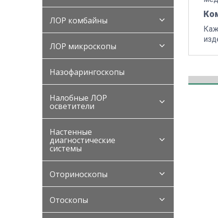
Ко
ЛОР комбайны
Каж
изд
ЛОР микроскопы
Назофарингоскопы
Налобные ЛОР
осветители
Настенные
диагностические
системы
Оториноскопы
Отоскопы