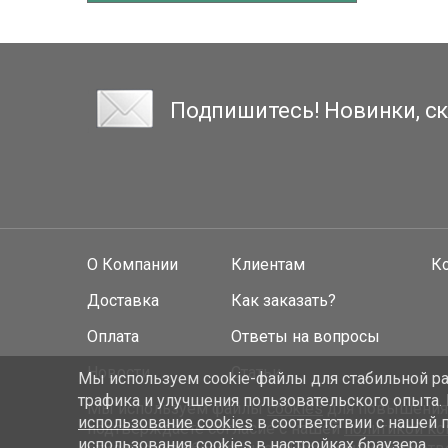
Подпишитесь! Новинки, ск
О Компании
Клиентам
К
Доставка
Как заказать?
Оплата
Ответы на вопросы
Новости
Статьи
Мы используем cookie-файлы для стабильной раб
трафика и улучшения пользовательского опыта.
Мы используем файлы
cookies
для повышения у
использование cookies
в соответствии с нашей 
подтверждаете согласие с нашей
политикой к
использования cookies в настройках браузера.