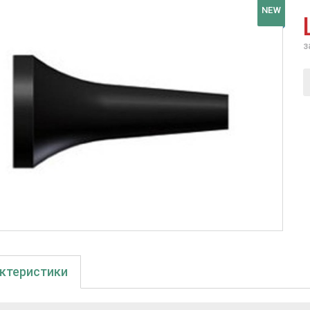
NEW
з
ктеристики