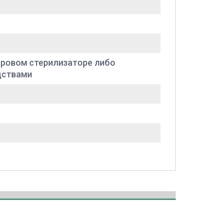
 паровом стерилизаторе либо
дствами