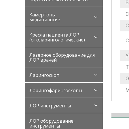
Б
С
Камертоны
медицинские
С
Кресла пациента ЛОР
(отоларингологические)
С
Лазерное оборудование для
У
ЛОР врачей
Т
Ларингоскоп
О
М
Ларингофарингоскопы
ЛОР инструменты
ЛОР оборудование,
инструменты