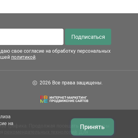
Подписаться
я даю свое согласие на обработку персональных
нашей
политикой
.
2026 Все права защищены.
ализа
сие на
за трафика. Продолжая посещать наш сайт, вы
Принять
ия
рекомендательных технологий
. Для