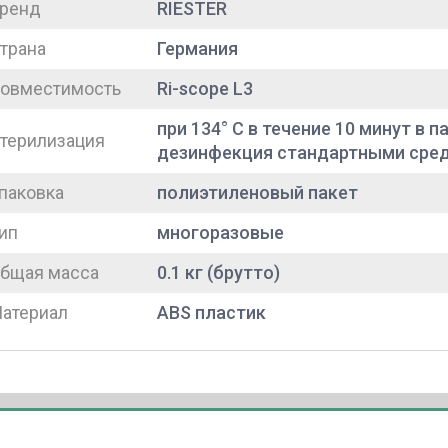
ренд
RIESTER
трана
Германия
овместимость
Ri-scope L3
при 134° C в течение 10 минут в
терилизация
дезинфекция стандартными сре
паковка
полиэтиленовый пакет
ип
многоразовые
бщая масса
0.1 кг (брутто)
атериал
ABS пластик