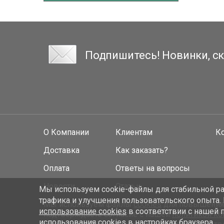
Подпишитесь! Новинки, ск
О Компании
Клиентам
К
Доставка
Как заказать?
Оплата
Ответы на вопросы
Новости
Статьи
Мы используем cookie-файлы для стабильной раб
трафика и улучшения пользовательского опыта.
Мы используем файлы
cookies
для повышения у
использование cookies
в соответствии с нашей 
подтверждаете согласие с нашей
политикой к
использования cookies в настройках браузера.