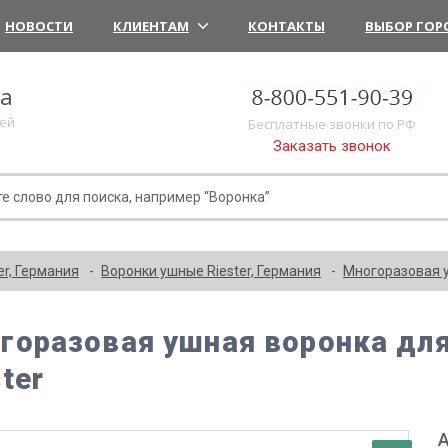
НОВОСТИ
КЛИЕНТАМ
КОНТАКТЫ
ВЫБОР ГОР
ка
лей
Бесплатные звонки по РФ
Заказать звонок
er, Германия
Воронки ушные Riester, Германия
Многоразовая уш
горазовая ушная воронка для 
ter
А