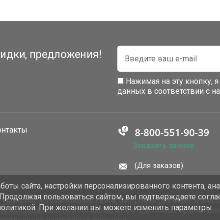
идки, предложения!
Нажимая на эту кнопку, 
данных в соответствии с 
онтакты
Заказать звонок
(Для заказов)
оты сайта, настройки персонализированного контента, ан
 Продолжая пользоваться сайтом, вы подтверждаете согла
добства использования сайта, настройки рекламы и анали
политикой. При желании вы можете изменить параметры
онфиденциальности
и соглашаетесь с правилами применен