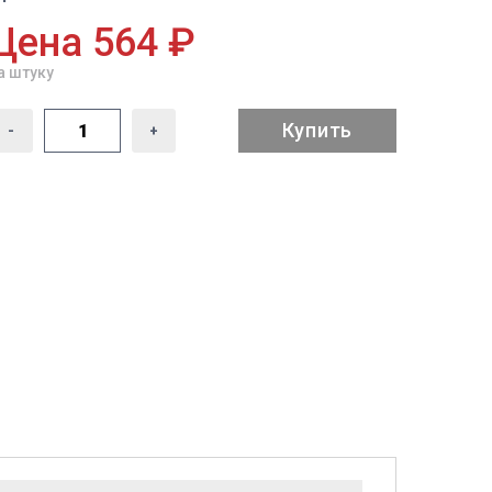
Цена 564 ₽
а штуку
Купить
-
+