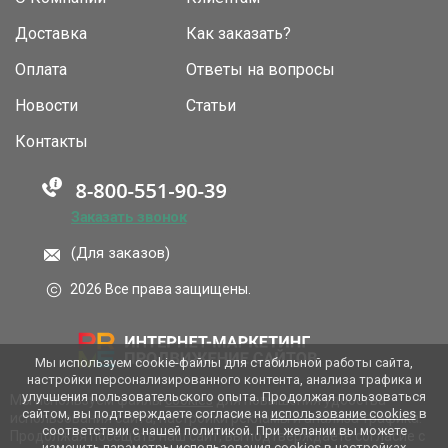
Доставка
Как заказать?
Оплата
Ответы на вопросы
Новости
Статьи
Контакты
Заказать звонок
(Для заказов)
2026 Все права защищены.
Мы используем cookie-файлы для стабильной работы сайта,
настройки персонализированного контента, анализа трафика и
улучшения пользовательского опыта. Продолжая пользоваться
Мы используем файлы
cookies
для повышения удобства
сайтом, вы подтверждаете согласие на
использование cookies
в
использования сайта, настройки рекламы и анализа трафика.
соответствии с нашей политикой. При желании вы можете
Продолжая посещать наш сайт, вы подтверждаете согласие с
изменить параметры использования cookies в настройках