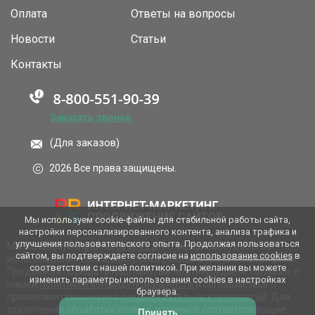
Оплата
Ответы на вопросы
Новости
Статьи
Контакты
Заказать звонок
(Для заказов)
2026 Все права защищены.
Мы используем cookie-файлы для стабильной работы сайта,
настройки персонализированного контента, анализа трафика и
улучшения пользовательского опыта. Продолжая пользоваться
Мы используем файлы
cookies
для повышения удобства
сайтом, вы подтверждаете согласие на
использование cookies
в
использования сайта, настройки рекламы и анализа трафика.
соответствии с нашей политикой. При желании вы можете
Продолжая посещать наш сайт, вы подтверждаете согласие с
изменить параметры использования cookies в настройках
нашей
политикой конфиденциальности
и соглашаетесь с
браузера.
правилами применения
рекомендательных технологий
. Для
отключения обработки cookies, измените соответствующие
Принять