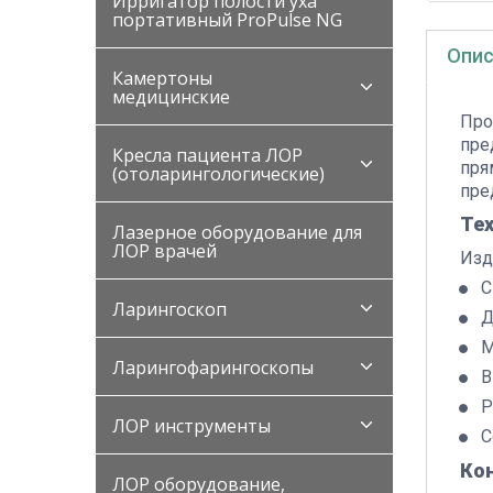
Ирригатор полости уха
портативный ProPulse NG
Опис
Камертоны
медицинские
Про
пре
Кресла пациента ЛОР
пря
(отоларингологические)
пре
Те
Лазерное оборудование для
ЛОР врачей
Изд
С
Ларингоскоп
Д
М
Ларингофарингоскопы
В
Р
ЛОР инструменты
С
Ко
ЛОР оборудование,