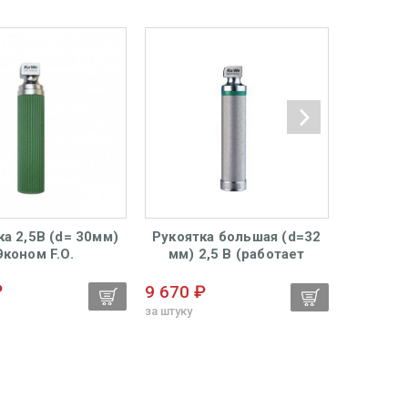
ка 2,5В (d= 30мм)
Рукоятка большая (d=32
Рукоят
Эконом F.O.
мм) 2,5 В (работает
мм) 2,
только от батареек) с
яр
₽
ксеноновым осветителем
освети
9 670 ₽
16 596
для F. O. ларингоскопов
ларин
за штуку
за штуку
KaWe