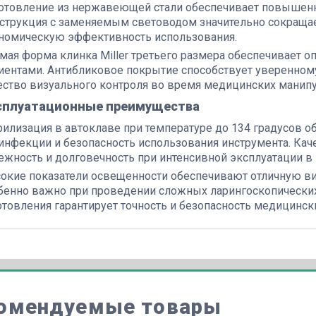
отовление из нержавеющей стали обеспечивает повышенну
струкция с заменяемым световодом значительно сокраща
номическую эффективность использования.
мая форма клинка Miller третьего размера обеспечивает о
иентами. Антибликовое покрытие способствует уверенном
ество визуального контроля во время медицинских манипу
сплуатационные преимущества
рилизация в автоклаве при температуре до 134 градусов 
инфекции и безопасность использования инструмента. Каче
ежность и долговечность при интенсивной эксплуатации в
окие показатели освещенности обеспечивают отличную вид
бенно важно при проведении сложных ларингоскопических
отовления гарантирует точность и безопасность медицинск
омендуемые товары