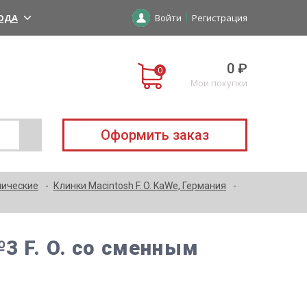
ОДА
Войти
Регистрация
0 ₽
Мои покупки
Оформить заказ
пические
Клинки Macintosh F. O. KaWe, Германия
3 F. O. со сменным