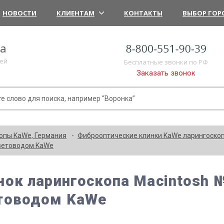
НОВОСТИ
КЛИЕНТАМ
КОНТАКТЫ
ВЫБОР ГОР
ка
лей
Бесплатные звонки по РФ
Заказать звонок
опы KaWe, Германия
Фиброоптические клинки KaWe ларингоско
световодом KaWe
нок ларингоскопа Macintosh №
товодом KaWe