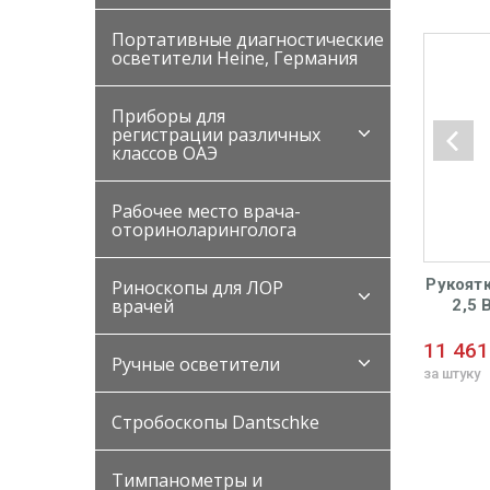
Портативные диагностические
осветители Heine, Германия
Приборы для
регистрации различных
классов ОАЭ
Рабочее место врача-
оториноларинголога
тка средняя (d=28
Рукоятка средняя LED
Рукоятк
Риноскопы для ЛОР
врачей
 аккумулятор 3,5V
(d=28мм) + аккумулятор
2,5 
H с ксеноновым
3,5V Li-lon осветителем
акк
ителем для F. O.
повышенной яркости для
а
5 ₽
28 227 ₽
11 461
Ручные осветители
нгоскопов KaWe
F. O. ларингоскопов KaWe
ксенон
за штуку
за штуку
для F.
Стробоскопы Dantschke
Тимпанометры и