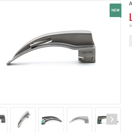
А
NEW
з