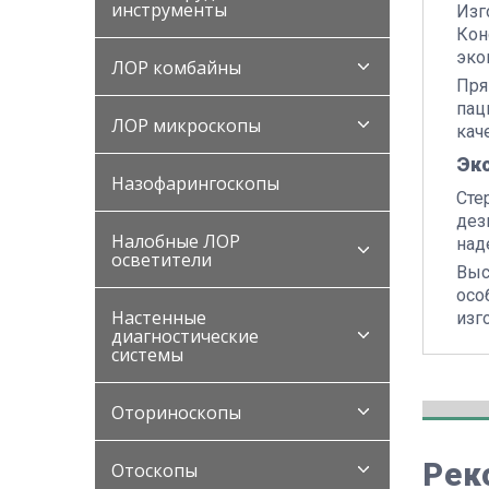
инструменты
Изг
Кон
эко
ЛОР комбайны
Пря
пац
ЛОР микроскопы
кач
Эк
Назофарингоскопы
Сте
дез
Налобные ЛОР
над
осветители
Выс
осо
Настенные
изг
диагностические
системы
Оториноскопы
Рек
Отоскопы