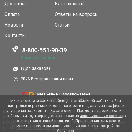
Доставка
Как заказать?
Оплата
Ответы на вопросы
Новости
Статьи
Контакты
Заказать звонок
(Для заказов)
2026 Все права защищены.
Мы используем cookie-файлы для стабильной работы сайта,
настройки персонализированного контента, анализа трафика и
улучшения пользовательского опыта. Продолжая пользоваться
Мы используем файлы
cookies
для повышения удобства
сайтом, вы подтверждаете согласие на
использование cookies
в
использования сайта, настройки рекламы и анализа трафика.
соответствии с нашей политикой. При желании вы можете
Продолжая посещать наш сайт, вы подтверждаете согласие с
изменить параметры использования cookies в настройках
нашей
политикой конфиденциальности
и соглашаетесь с
браузера.