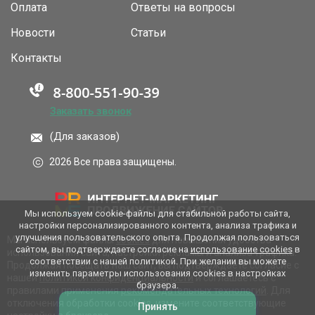
Оплата
Ответы на вопросы
Новости
Статьи
Контакты
Заказать звонок
(Для заказов)
2026 Все права защищены.
Мы используем cookie-файлы для стабильной работы сайта,
настройки персонализированного контента, анализа трафика и
улучшения пользовательского опыта. Продолжая пользоваться
Мы используем файлы
cookies
для повышения удобства
сайтом, вы подтверждаете согласие на
использование cookies
в
использования сайта, настройки рекламы и анализа трафика.
соответствии с нашей политикой. При желании вы можете
Продолжая посещать наш сайт, вы подтверждаете согласие с
изменить параметры использования cookies в настройках
нашей
политикой конфиденциальности
и соглашаетесь с
браузера.
правилами применения
рекомендательных технологий
. Для
отключения обработки cookies, измените соответствующие
Принять