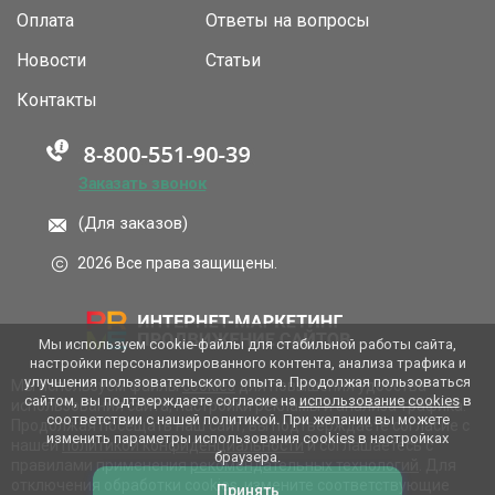
Оплата
Ответы на вопросы
Новости
Статьи
Контакты
Заказать звонок
(Для заказов)
2026 Все права защищены.
Мы используем cookie-файлы для стабильной работы сайта,
настройки персонализированного контента, анализа трафика и
улучшения пользовательского опыта. Продолжая пользоваться
Мы используем файлы
cookies
для повышения удобства
сайтом, вы подтверждаете согласие на
использование cookies
в
использования сайта, настройки рекламы и анализа трафика.
соответствии с нашей политикой. При желании вы можете
Продолжая посещать наш сайт, вы подтверждаете согласие с
изменить параметры использования cookies в настройках
нашей
политикой конфиденциальности
и соглашаетесь с
браузера.
правилами применения
рекомендательных технологий
. Для
отключения обработки cookies, измените соответствующие
Принять